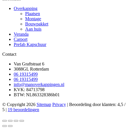
Overkapping
Plaatsen
Montage
Bouwpakket
Aan huis
Veranda
Carport
Prefab Kapschuur
Contact
Van Graftstraat 6
3088GL Rotterdam
06 19315499
06 19315499
info@manoverkappingen.nl
KVK: 84713798
BTW: NL863328386b01
© Copyright 2026
Sitemap
Privacy
|
Beoordeling
door klanten:
4,5
/
5
|
19
beoordelingen