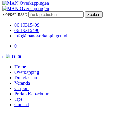
Zoeken naar:
Zoeken
06 19315499
06 19315499
info@manoverkappingen.nl
0
€
0,00
0
Home
Overkapping
Douglas hout
Veranda
Carport
Prefab Kapschuur
Tips
Contact