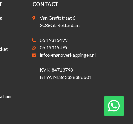
E
CONTACT
g
Van Graftstraat 6
3088GL Rotterdam
e
06 19315499
06 19315499
ket
info@manoverkappingen.nl
KVK: 84713798
BTW: NL863328386b01
schuur