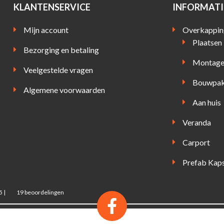
KLANTENSERVICE
INFORMATI
Mijn account
Overkappin
Plaatsen
Bezorging en betaling
Montag
Veelgestelde vragen
Bouwpak
Algemene voorwaarden
Aan huis
Veranda
Carport
Prefab Kap
5
|
19
beoordelingen