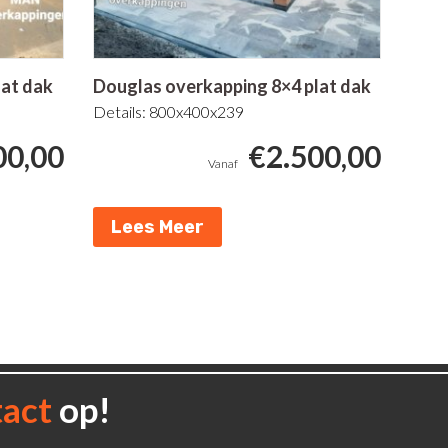
lat dak
Douglas overkapping 8×4 plat dak
Details: 800x400x239
00,00
€
2.500,00
Lees Meer
tact
op!