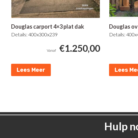
Douglas carport 4×3 plat dak
Douglas ov
Details: 400x300x239
Details: 400
€
1.250,00
Lees Meer
Lees Me
Hulp n