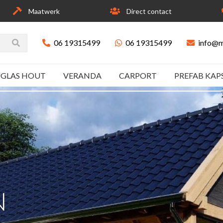
Maatwerk
Direct contact
06 19315499
06 19315499
info@m
GLAS HOUT
VERANDA
CARPORT
PREFAB KA
N