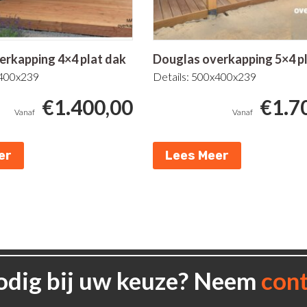
erkapping 4×4 plat dak
Douglas overkapping 5×4 p
x400x239
Details: 500x400x239
€
1.400,00
€
1.7
er
Lees Meer
odig bij uw keuze? Neem
con