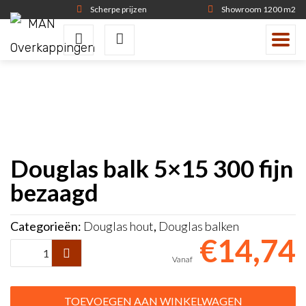
Scherpe prijzen
Showroom 1200 m2
Douglas balk 5×15 300 fijn
bezaagd
Categorieën:
Douglas hout
,
Douglas balken
€
14,74
Douglas
balk
5x15
TOEVOEGEN AAN WINKELWAGEN