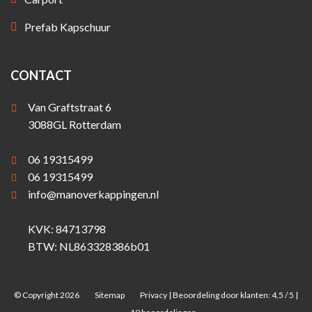
Prefab Kapschuur
CONTACT
Van Graftstraat 6
3088GL Rotterdam
06 19315499
06 19315499
info@manoverkappingen.nl
KVK: 84713798
BTW: NL863328386b01
© Copyright 2026
Sitemap
Privacy
|
Beoordeling
door klanten:
4,5
/
5
|