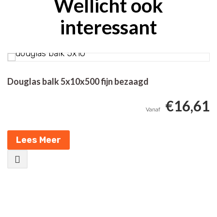
Wellicht ook
interessant
Douglas balk 5x10x500 fijn bezaagd
D
€
16,61
Lees Meer