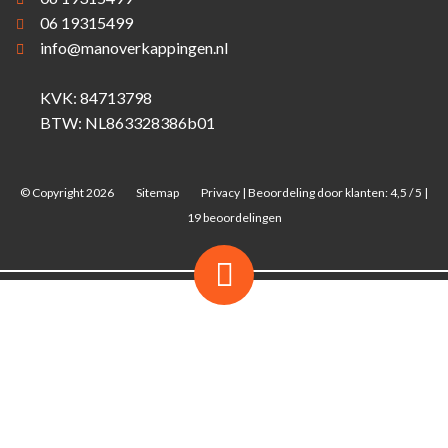
06 19315499
info@manoverkappingen.nl
KVK: 84713798
BTW: NL863328386b01
© Copyright 2026
Sitemap
Privacy
|
Beoordeling
door klanten:
4,5
/
5
|
19
beoordelingen