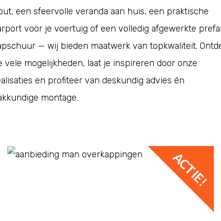
out
, een sfeervolle
veranda
aan huis, een praktische
arport
voor je voertuig of een volledig afgewerkte
prefa
apschuur
— wij bieden maatwerk van topkwaliteit. Ontd
e vele mogelijkheden, laat je inspireren door onze
ealisaties en profiteer van deskundig advies én
akkundige montage.
ACTIE!