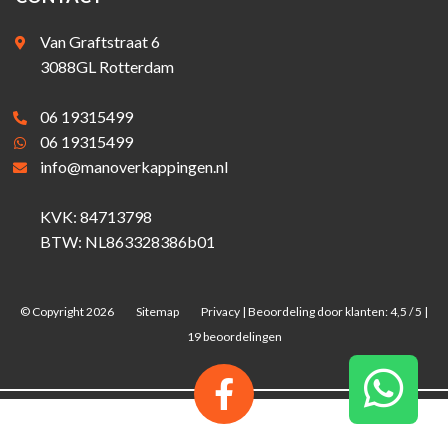
Van Graftstraat 6
3088GL Rotterdam
06 19315499
06 19315499
info@manoverkappingen.nl
KVK: 84713798
BTW: NL863328386b01
© Copyright 2026
Sitemap
Privacy
|
Beoordeling
door klanten:
4,5
/
5
|
19
beoordelingen
06 19315499
06 19315499
info@manoverkappingen.nl