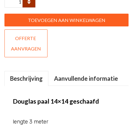
Douglas
paal
TOEVOEGEN AAN WINKELWAGEN
14x14
300
OFFERTE 
geschaafd
AANVRAGEN
aantal
Beschrijving
Aanvullende informatie
Douglas paal 14×14 geschaafd
lengte 3 meter