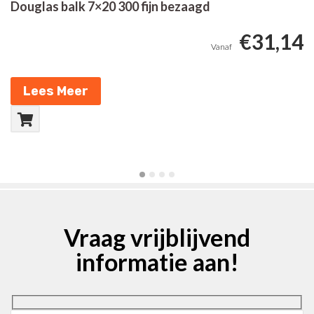
Douglas balk 7×20 300 fijn bezaagd
D
96
€
31,14
Lees Meer
Vraag vrijblijvend
informatie aan!